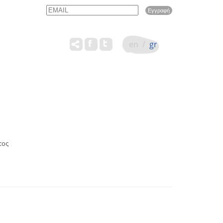
Email
Name
en
/
gr
τος