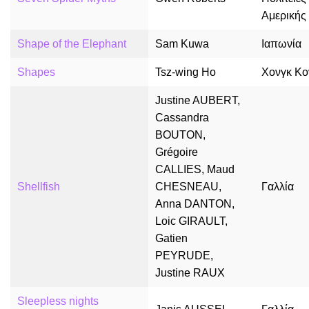
Αμερικής
Shape of the Elephant
Sam Kuwa
Ιαπωνία
Shapes
Tsz-wing Ho
Χονγκ Κο
Justine AUBERT,
Cassandra
BOUTON,
Grégoire
CALLIES, Maud
Shellfish
CHESNEAU,
Γαλλία
Anna DANTON,
Loic GIRAULT,
Gatien
PEYRUDE,
Justine RAUX
Sleepless nights