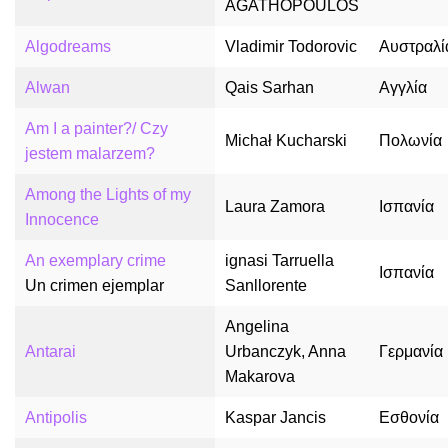
AGATHOPOULOS
Algodreams
Vladimir Todorovic
Αυστραλί
Alwan
Qais Sarhan
Αγγλία
Am I a painter?/ Czy
Michał Kucharski
Πολωνία
jestem malarzem?
Among the Lights of my
Laura Zamora
Ισπανία
Innocence
An exemplary crime
ignasi Tarruella
Ισπανία
Un crimen ejemplar
Sanllorente
Angelina
Antarai
Urbanczyk, Anna
Γερμανία
Makarova
Antipolis
Kaspar Jancis
Εσθονία