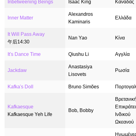
Inbetweening Beings
Isaac King
Καναδάς
Alexandros
Inner Matter
Ελλάδα
Kaminaris
It Will Pass Away
Nan Yao
Κίνα
午后14:30
It's Dance Time
Qiushu Li
Αγγλία
Anastasiya
Jackdaw
Ρωσία
Lisovets
Kafka's Doll
Bruno Simões
Πορτογαλ
Βρετανικ
Kafkaesque
Επικράτε
Bob, Bobby
Kafkaesque Yeh Life
Ινδικού
Ωκεανού
Ηνωμένε