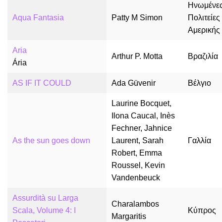
Ηνωμένε
Aqua Fantasia
Patty M Simon
Πολιτείες
Αμερικής
Aria
Arthur P. Motta
Βραζιλία
Ária
AS IF IT COULD
Ada Güvenir
Βέλγιο
Laurine Bocquet,
Ilona Caucal, Inès
Fechner, Jahnice
As the sun goes down
Laurent, Sarah
Γαλλία
Robert, Emma
Roussel, Kevin
Vandenbeuck
Assurdità su Larga
Charalambos
Scala, Volume 4: I
Κύπρος
Margaritis