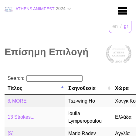
2024
ATHENS ANIMFEST
en
/
gr
Επίσημη Επιλογή
Search:
Τίτλος
Σκηνοθεσία
Χώρα
& MORE
Tsz-wing Ho
Χονγκ Κο
Ioulia
13 Strokes...
Ελλάδα
Lymperopoulou
[S]
Mario Radev
Αγγλία