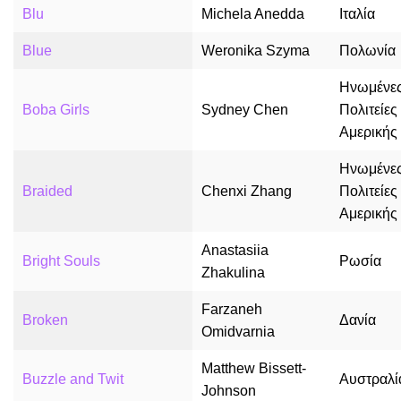
Blu
Michela Anedda
Ιταλία
Blue
Weronika Szyma
Πολωνία
Ηνωμένε
Boba Girls
Sydney Chen
Πολιτείες
Αμερικής
Ηνωμένε
Braided
Chenxi Zhang
Πολιτείες
Αμερικής
Anastasiia
Bright Souls
Ρωσία
Zhakulina
Farzaneh
Broken
Δανία
Omidvarnia
Matthew Bissett-
Buzzle and Twit
Αυστραλί
Johnson