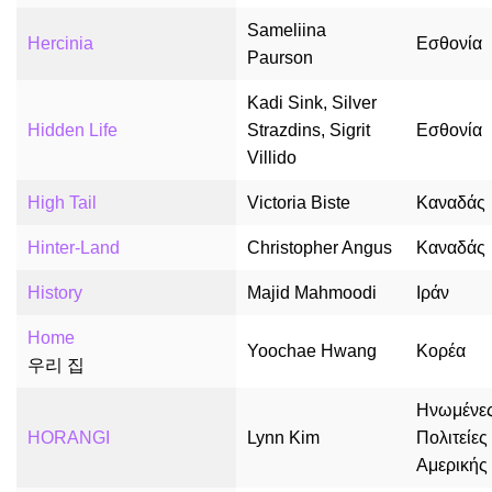
Sameliina
Hercinia
Εσθονία
Paurson
Kadi Sink, Silver
Hidden Life
Strazdins, Sigrit
Εσθονία
Villido
High Tail
Victoria Biste
Καναδάς
Hinter-Land
Christopher Angus
Καναδάς
History
Majid Mahmoodi
Ιράν
Home
Yoochae Hwang
Κορέα
우리 집
Ηνωμένε
HORANGI
Lynn Kim
Πολιτείες
Αμερικής