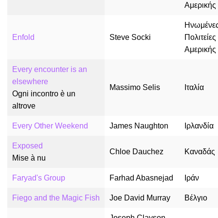
Αμερικής
Ηνωμένε
Enfold
Steve Socki
Πολιτείες
Αμερικής
Every encounter is an
elsewhere
Massimo Selis
Ιταλία
Ogni incontro è un
altrove
Every Other Weekend
James Naughton
Ιρλανδία
Exposed
Chloe Dauchez
Καναδάς
Mise à nu
Faryad's Group
Farhad Abasnejad
Ιράν
Fiego and the Magic Fish
Joe David Murray
Βέλγιο
Joseph Clayson