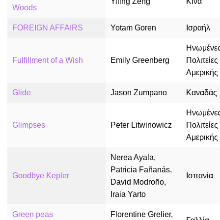
Yiling Zeng
Κίνα
Woods
FOREIGN AFFAIRS
Yotam Goren
Ισραήλ
Ηνωμένε
Fulfillment of a Wish
Emily Greenberg
Πολιτείες
Αμερικής
Glide
Jason Zumpano
Καναδάς
Ηνωμένε
Glimpses
Peter Litwinowicz
Πολιτείες
Αμερικής
Nerea Ayala,
Patricia Fañanás,
Goodbye Kepler
Ισπανία
David Modroño,
Iraia Yarto
Green peas
Florentine Grelier,