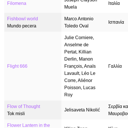
Filomena
Ιταλία
Muela
Fishbowl world
Marco Antonio
Ισπανία
Mundo pecera
Toledo Oval
Julie Corniere,
Anselme de
Pertat, Killian
Derlin, Manon
Flight 666
François, Anaïs
Γαλλία
Lavault, Léo Le
Corre, Aliénor
Poisson, Lucas
Roy
Flow of Thought
Σερβία κα
Jelisaveta Nikolić
Tok misli
Μαυροβο
Flower Lantern in the