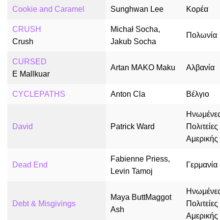
Cookie and Caramel
Sunghwan Lee
Κορέα
CRUSH
Michał Socha,
Πολωνία
Crush
Jakub Socha
CURSED
Artan MAKO Maku
Αλβανία
E Mallkuar
CYCLEPATHS
Anton Cla
Βέλγιο
Ηνωμένε
David
Patrick Ward
Πολιτείες
Αμερικής
Fabienne Priess,
Dead End
Γερμανία
Levin Tamoj
Ηνωμένε
Maya ButtMaggot
Debt & Misgivings
Πολιτείες
Ash
Αμερικής