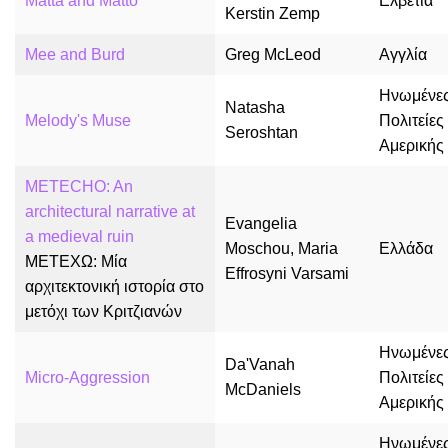
Matta and Matto
Ελβετία
Kerstin Zemp
Mee and Burd
Greg McLeod
Αγγλία
Ηνωμένε
Natasha
Melody's Muse
Πολιτείες
Seroshtan
Αμερικής
METECHO: An
architectural narrative at
Evangelia
a medieval ruin
Moschou, Maria
Ελλάδα
ΜΕΤΕΧΩ: Μία
Effrosyni Varsami
αρχιτεκτονική ιστορία στο
μετόχι των Κριτζιανών
Ηνωμένε
Da'Vanah
Micro-Aggression
Πολιτείες
McDaniels
Αμερικής
Ηνωμένε