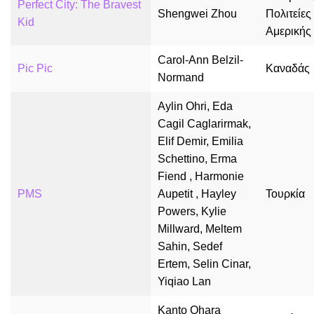
Perfect City: The Bravest
Shengwei Zhou
Πολιτείες
Kid
Αμερικής
Carol-Ann Belzil-
Pic Pic
Καναδάς
Normand
Aylin Ohri, Eda
Cagil Caglarirmak,
Elif Demir, Emilia
Schettino, Erma
Fiend , Harmonie
PMS
Aupetit , Hayley
Τουρκία
Powers, Kylie
Millward, Meltem
Sahin, Sedef
Ertem, Selin Cinar,
Yiqiao Lan
Kanto Ohara