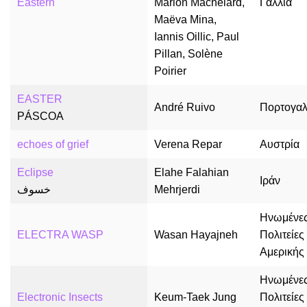
Eastern
Marion Machelard,
Γαλλία
Maëva Mina,
Iannis Oillic, Paul
Pillan, Solène
Poirier
EASTER
André Ruivo
Πορτογαλ
PÁSCOA
echoes of grief
Verena Repar
Αυστρία
Eclipse
Elahe Falahian
Ιράν
خسوف
Mehrjerdi
Ηνωμένε
ELECTRA WASP
Wasan Hayajneh
Πολιτείες
Αμερικής
Ηνωμένε
Electronic Insects
Keum-Taek Jung
Πολιτείες