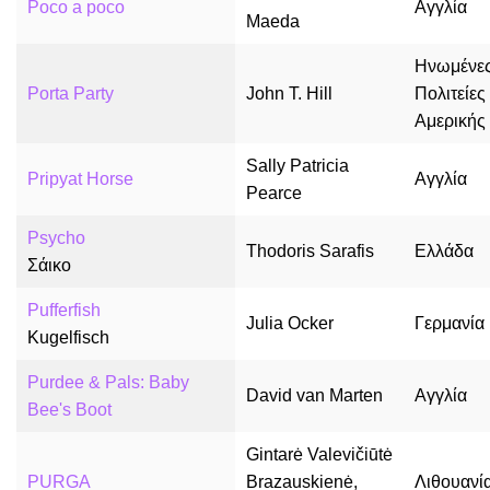
Poco a poco
Αγγλία
Maeda
Ηνωμένε
Porta Party
John T. Hill
Πολιτείες
Αμερικής
Sally Patricia
Pripyat Horse
Αγγλία
Pearce
Psycho
Thodoris Sarafis
Ελλάδα
Σάικο
Pufferfish
Julia Ocker
Γερμανία
Kugelfisch
Purdee & Pals: Baby
David van Marten
Αγγλία
Bee's Boot
Gintarė Valevičiūtė
PURGA
Brazauskienė,
Λιθουανί