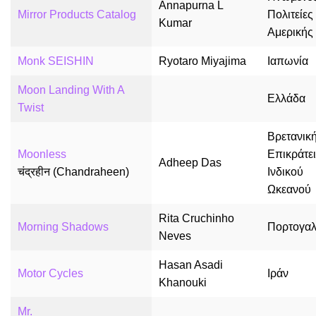
Annapurna L
Mirror Products Catalog
Πολιτείες
Kumar
Αμερικής
Monk SEISHIN
Ryotaro Miyajima
Ιαπωνία
Moon Landing With A
Ελλάδα
Twist
Βρετανικ
Moonless
Επικράτε
Adheep Das
चंद्रहीन (Chandraheen)
Ινδικού
Ωκεανού
Rita Cruchinho
Morning Shadows
Πορτογαλ
Neves
Hasan Asadi
Motor Cycles
Ιράν
Khanouki
Mr.