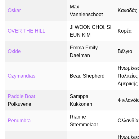
Max
Oskar
Καναδάς
Vannienschoot
JI WOON CHOI, SI
OVER THE HILL
Κορέα
EUN KIM
Emma Emily
Oxide
Βέλγιο
Daelman
Ηνωμένε
Ozymandias
Beau Shepherd
Πολιτείες
Αμερικής
Paddle Boat
Samppa
Φινλανδί
Polkuvene
Kukkonen
Rianne
Penumbra
Ολλανδία
Stremmelaar
Ηνωμένε