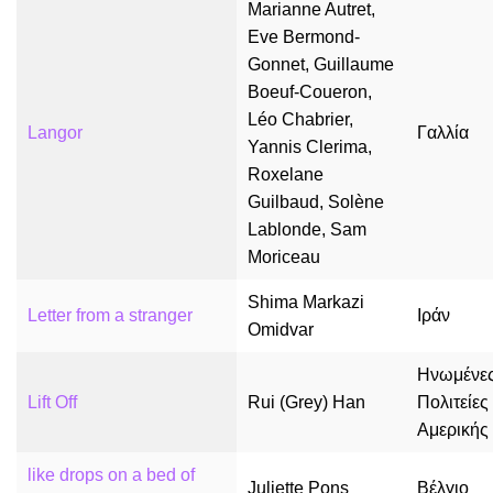
Marianne Autret,
Eve Bermond-
Gonnet, Guillaume
Boeuf-Coueron,
Léo Chabrier,
Langor
Γαλλία
Yannis Clerima,
Roxelane
Guilbaud, Solène
Lablonde, Sam
Moriceau
Shima Markazi
Letter from a stranger
Ιράν
Omidvar
Ηνωμένε
Lift Off
Rui (Grey) Han
Πολιτείες
Αμερικής
like drops on a bed of
Juliette Pons
Βέλγιο