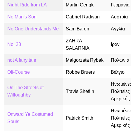
Night Ride from LA
Martin Gerigk
Γερμανία
No Man's Son
Gabriel Radwan
Αυστρία
No One Understands Me
Sam Baron
Αγγλία
ZAHRA
No. 28
Ιράν
SALARNIA
not A fairy tale
Malgorzata Rybak
Πολωνία
Off-Course
Robbe Bruers
Βέλγιο
Ηνωμένε
On The Streets of
Travis Sheflin
Πολιτείες
Willoughby
Αμερικής
Ηνωμένε
Onward Ye Costumed
Patrick Smith
Πολιτείες
Souls
Αμερικής