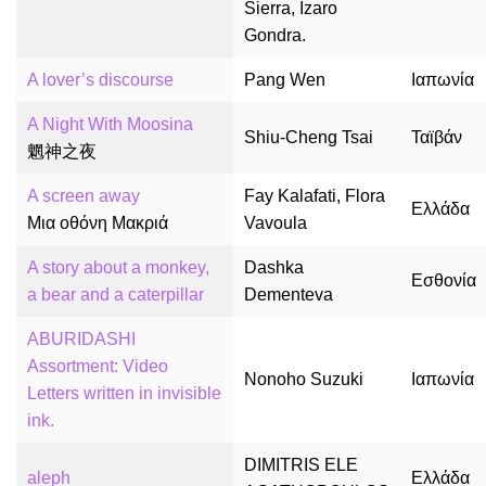
Sierra, Izaro
Gondra.
A lover’s discourse
Pang Wen
Ιαπωνία
A Night With Moosina
Shiu-Cheng Tsai
Ταϊβάν
魍神之夜
A screen away
Fay Kalafati, Flora
Ελλάδα
Μια οθόνη Μακριά
Vavoula
A story about a monkey,
Dashka
Εσθονία
a bear and a caterpillar
Dementeva
ABURIDASHI
Assortment: Video
Nonoho Suzuki
Ιαπωνία
Letters written in invisible
ink.
DIMITRIS ELE
aleph
Ελλάδα