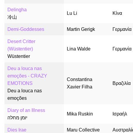
Delingha
Lu Li
Κίνα
冷山
Demi-Goddesses
Martin Gerigk
Γερμανία
Desert Critter
(Wüstentier)
Lina Walde
Γερμανία
Wüstentier
Deu a louca nas
emoções - CRAZY
Constantina
EMOTIONS
Βραζιλία
Xavier Filha
Deu a louca nas
emoções
Diary of an Illness
Mika Ruskin
Ισραήλ
יומן מחלה
Dies Irae
Maru Collective
Αυστραλί