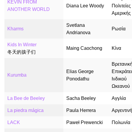
KEVIN FROM
Diana Lee Woody
Πολιτείες
ANOTHER WORLD
Αμερικής
Svetlana
Kharms
Ρωσία
Andrianova
Kids In Winter
Maing Caochong
Κίνα
冬天的孩子们
Βρετανικ
Elias George
Επικράτε
Kurumba
Ponodathu
Ινδικού
Ωκεανού
La Bee de Beeley
Sacha Beeley
Αγγλία
La piedra mágica
Paula Herrera
Αργεντιν
LACK
Paweł Prewencki
Πολωνία