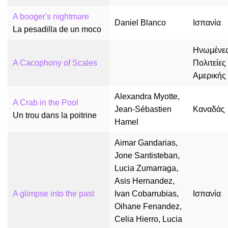
A booger's nightmare
Daniel Blanco
Ισπανία
La pesadilla de un moco
Ηνωμένε
A Cacophony of Scales
Πολιτείες
Αμερικής
Alexandra Myotte,
A Crab in the Pool
Jean-Sébastien
Καναδάς
Un trou dans la poitrine
Hamel
Aimar Gandarias,
Jone Santisteban,
Lucia Zumarraga,
Asis Hernandez,
A glimpse into the past
Ivan Cobarrubias,
Ισπανία
Oihane Fenandez,
Celia Hierro, Lucia