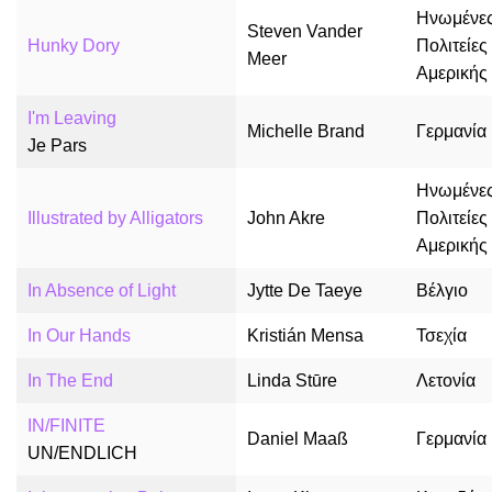
Ηνωμένε
Steven Vander
Hunky Dory
Πολιτείες
Meer
Αμερικής
I'm Leaving
Michelle Brand
Γερμανία
Je Pars
Ηνωμένε
Illustrated by Alligators
John Akre
Πολιτείες
Αμερικής
In Absence of Light
Jytte De Taeye
Βέλγιο
In Our Hands
Kristián Mensa
Τσεχία
In The End
Linda Stūre
Λετονία
IN/FINITE
Daniel Maaß
Γερμανία
UN/ENDLICH