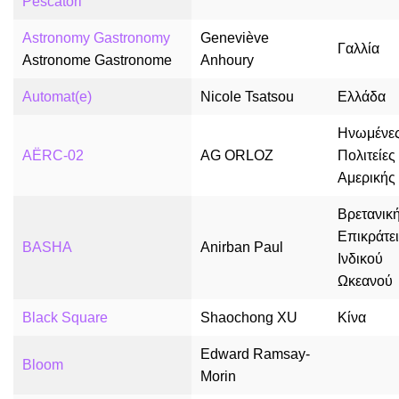
Pescatori
Astronomy Gastronomy
Geneviève
Γαλλία
Astronome Gastronome
Anhoury
Automat(e)
Nicole Tsatsou
Ελλάδα
Ηνωμένε
AËRC-02
AG ORLOZ
Πολιτείες
Αμερικής
Βρετανικ
Επικράτε
BASHA
Anirban Paul
Ινδικού
Ωκεανού
Black Square
Shaochong XU
Κίνα
Edward Ramsay-
Bloom
Morin