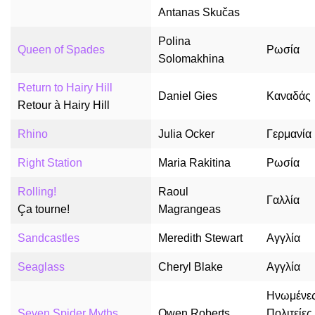
Antanas Skučas
Polina
Queen of Spades
Ρωσία
Solomakhina
Return to Hairy Hill
Daniel Gies
Καναδάς
Retour à Hairy Hill
Rhino
Julia Ocker
Γερμανία
Right Station
Maria Rakitina
Ρωσία
Rolling!
Raoul
Γαλλία
Ça tourne!
Magrangeas
Sandcastles
Meredith Stewart
Αγγλία
Seaglass
Cheryl Blake
Αγγλία
Ηνωμένε
Seven Spider Myths
Owen Roberts
Πολιτείες