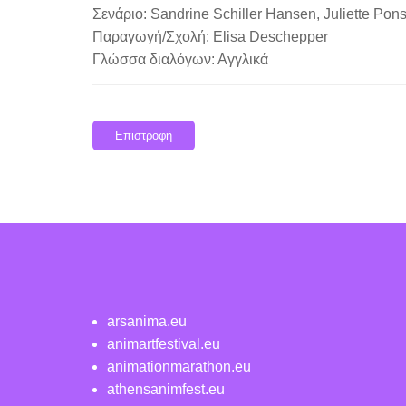
Σενάριο: Sandrine Schiller Hansen, Juliette Pon
Παραγωγή/Σχολή: Elisa Deschepper
Γλώσσα διαλόγων: Αγγλικά
Επιστροφή
arsanima.eu
animartfestival.eu
animationmarathon.eu
athensanimfest.eu